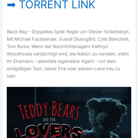
➡ TORRENT LINK
Black Bag – Doppeltes Spiel: Regie von Steven Soderbergh.
Mit Michael Fassbender, Gustaf Skarsgård, Cate Blanchett,
Tom Burke. Wenn der Nachrichtenagent Kathryn
Woodhouse verdächtigt wird, die Nation zu verraten, steht
ihr Ehemann – ebenfalls legendärer Agent – vor dem
endgültigen Test, seiner Ehe oder seinem Land treu zu
sein.