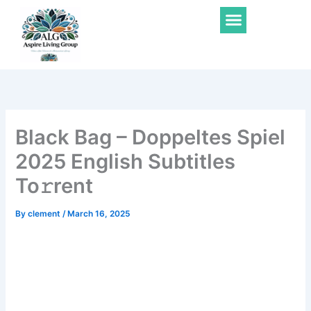
Skip
Menu
to
content
Black Bag – Doppeltes Spiel
2025 English Subtitles
To𝚛rent
By
clement
/
March 16, 2025