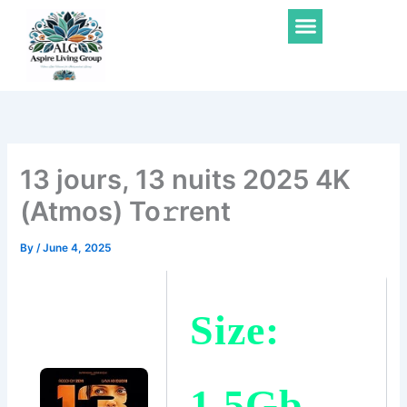
Skip
Menu
to
content
13 jours, 13 nuits 2025 4K
(Atmos) To𝚛rent
By
/
June 4, 2025
Size:
1.5Gb